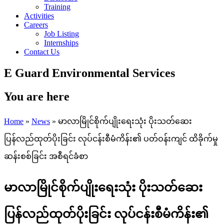
Training
Activities
Careers
Job Listing
Internships
Contact Us
E Guard Environmental Services
You are here
Home
»
News
» မာလာမြိုင်စိုက်ပျိုးရေးသုံး ပိုးသတ်ဆေး
ပြန်လည်ထုတ်ပိုးခြင်း လုပ်ငန်းစီမံကိန်း၏ ပတ်ဝန်းကျင် ထိခိုက်မှု
ဆန်းစစ်ခြင်း အစီရင်ခံစာ
မာလာမြိုင်စိုက်ပျိုးရေးသုံး ပိုးသတ်ဆေး
ပြန်လည်ထုတ်ပိုးခြင်း လုပ်ငန်းစီမံကိန်း၏