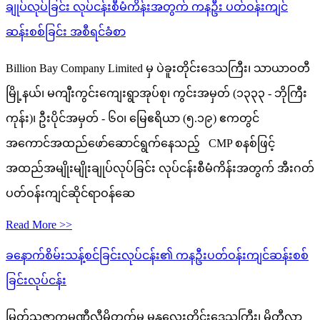
ချုပ်လုပ်ခြင်း လုပ်ငန်းစီမံကိန်းအတွက် ကနဦး ပတ်ဝန်းကျင်
ဆန်းစစ်ခြင်း အစီရင်ခံစာ
Billion Bay Company Limited မှ ပဲခူးတိုင်းဒေသကြီး၊ သာယာဝတီ
မြို့နယ်၊ မကျီးကွင်းကျေးရွာအုပ်စု၊ ကွင်းအမှတ် (၁၃၃၃ - ဘိုကြီး
ကုန်း)၊ ဦးပိုင်အမှတ် - ၆၀၊ မြေဧရိယာ (၅.၁၉) ဧကတွင်
အကောင်အထည်ဖော်ဆောင်ရွက်နေသည့် CMP စနစ်ဖြင့်
အထည်အမျိုးမျိုးချုပ်လုပ်ခြင်း လုပ်ငန်းစီမံကိန်းအတွက် အီးဂတ်
ပတ်ဝန်းကျင်ဆိုင်ရာဝန်ဆေ
Read More >>
ခနောက်စိမ်းသန့်စင်ခြင်းလုပ်ငန်း၏ ကနဦးပတ်ဝန်းကျင်ဆန်းစစ်
ခြင်းလုပ်ငန်း
မြတ်သူဇာကုမ္ပဏီလီမိတက်မှ မန္တလေးတိုင်းဒေသကြီး၊ မိတ္ထီလာ