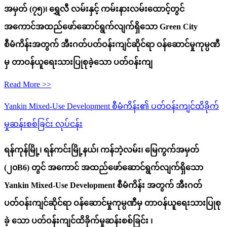
အမှတ် (၇၅)၊ ရွှေလီ လမ်းနှင့် ကမ်းနားလမ်းထောင့်တွင်
အကောင်အထည်ဖော်ဆောင်ရွက်လျက်ရှိသော Green City
စီမံကိန်းအတွက် အီးဂတ်ပတ်ဝန်းကျင်ဆိုင်ရာ ဝန်ဆောင်မှုကုမ္ပဏီ
မှ တာဝန်ယူရေးသားပြုစုခဲ့သော ပတ်ဝန်းကျ
Read More >>
Yankin Mixed-Use Development စီမံကိန်း၏ ပတ်ဝန်းကျင်ထိခိုက်
မှုဆန်းစစ်ခြင်း လုပ်ငန်း
ရန်ကုန်မြို့၊ ရန်က
င်းမြို့နယ်၊ ကန်ဘဲ့လမ်း၊ မြေကွက်အမှတ်
(၂၀B6) တွင်
အကောင် အထည်ဖော်ဆောင်ရွက်လျက်ရှိသော
Yankin Mixed-Use Development စီမံကိန်း အတွက် အီးဂတ်
ပတ်ဝန်းကျင်ဆိုင်ရာ ဝန်ဆောင်မှုကုမ္ပဏီမှ တာဝန်ယူရေးသားပြုစု
ခဲ့ သော ပတ်ဝန်းကျင်ထိခိုက်မှုဆန်းစစ်ခြင်း ၊