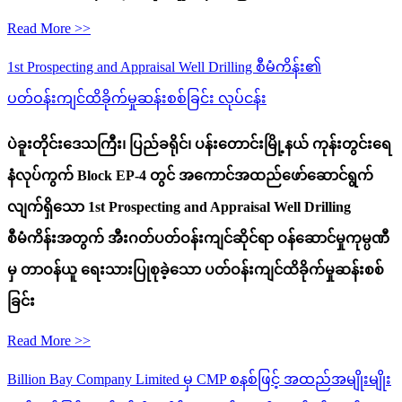
Read More >>
1st Prospecting and Appraisal Well Drilling စီမံကိန်း၏
ပတ်ဝန်းကျင်ထိခိုက်မှုဆန်းစစ်ခြင်း လုပ်ငန်း
ပဲခူးတိုင်းဒေသကြီး၊ ပြည်ခရိုင်၊ ပန်းတောင်းမြို့နယ် ကုန်းတွင်းရေ
နံလုပ်ကွက် Block EP-4 တွင် အကောင်အထည်ဖော်ဆောင်ရွက်
လျက်ရှိသော 1st Prospecting and Appraisal Well Drilling
စီမံကိန်းအတွက် အီးဂတ်ပတ်ဝန်းကျင်ဆိုင်ရာ ဝန်ဆောင်မှုကုမ္ပဏီ
မှ တာဝန်ယူ ရေးသားပြုစုခဲ့သော ပတ်ဝန်းကျင်ထိခိုက်မှုဆန်းစစ်
ခြင်း
Read More >>
Billion Bay Company Limited မှ CMP စနစ်ဖြင့် အထည်အမျိုးမျိုး