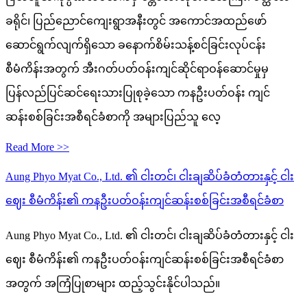
ခရိုင်၊ ပြည်ညောင်ကျေးရွာအနီးတွင် အကောင်အထည်ဖော်
ဆောင်ရွက်လျက်ရှိသော ခနောက်စိမ်းသန့်စင်ခြင်းလုပ်ငန်း
စီမံကိန်းအတွက် အီးဂတ်ပတ်ဝန်းကျင်ဆိုင်ရာဝန်ဆောင်မှုမှ
ပြန်လည်ပြင်ဆင်ရေးသားပြုစုခဲ့သော ကနဦးပတ်ဝန်း ကျင်
ဆန်းစစ်ခြင်းအစီရင်ခံစာကို အများပြည်သူ လေ့
Read More >>
Aung Phyo Myat Co., Ltd. ၏ ငါးတင်၊ ငါးချဆိပ်ခံတံတားနှင့် ငါး
ဈေး စီမံကိန်း၏ ကနဦးပတ်ဝန်းကျင်ဆန်းစစ်ခြင်းအစီရင်ခံစာ
Aung Phyo Myat Co., Ltd. ၏ ငါးတင်၊ ငါးချဆိပ်ခံတံတားနှင့် ငါး
ဈေး စီမံကိန်း၏ ကနဦးပတ်ဝန်းကျင်ဆန်းစစ်ခြင်းအစီရင်ခံစာ
အတွက် အကြံပြုစာများ ထည့်သွင်းနိုင်ပါသည်။