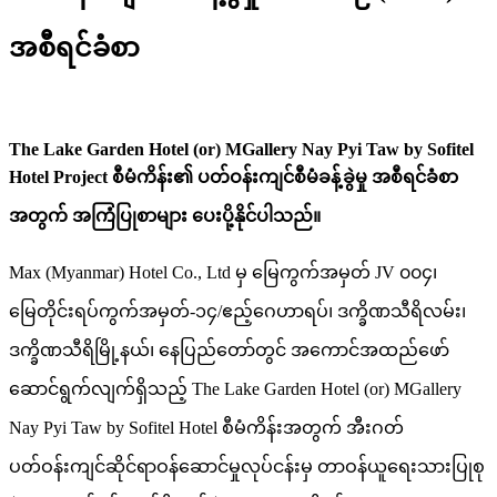
အစီရင်ခံစာ
The Lake Garden Hotel (or) MGallery Nay Pyi Taw by Sofitel
Hotel Project စီမံကိန်း၏ ပတ်ဝန်းကျင်စီမံခန့်ခွဲမှု
အစီရင်ခံစာ
အတွက် အကြံပြုစာများ
ပေးပို့နိုင်
ပါသည်။
Max (Myanmar) Hotel Co., Ltd မှ မြေကွက်အမှတ် JV ၀၀၄၊
မြေတိုင်းရပ်ကွက်အမှတ်-၁၄/ဧည့်ဂေဟာရပ်၊ ဒက္ခိဏသီရိလမ်း၊
ဒက္ခိဏသီရိမြို့နယ်၊ နေပြည်တော်တွင် အကောင်အထည်ဖော်
ဆောင်ရွက်လျက်ရှိသည့် The Lake Garden Hotel (or) MGallery
Nay Pyi Taw by Sofitel Hotel စီမံကိန်းအတွက် အီးဂတ်
ပတ်ဝန်းကျင်ဆိုင်ရာဝန်ဆောင်မှုလုပ်ငန်းမှ တာဝန်ယူရေးသားပြုစု