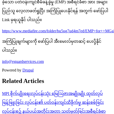
ခဲ့သော ပတ်ဝန်းကျင်စီမံခန့်ခွဲမှု (EMP) အစီရင်ခံစာ အား အများ
ပြည်သူ လေ့လာဖတ်ရှုပြီး အကြံပြုပေးနိုင်ရန် အတွက် ဖော်ပြပါ
Link မှရယူနိုင် ပါသည်။
https://www.mediafire.com/folder/bu5ug7ud4m7ed/EMP+for++MGa
အကြံပြုချက်များကို ဖော်ပြပါ အီးမေးလ်မှတဆင့် ပေးပို့နိုင်
ပါသည်။
info@eguardservices.com
Powered by
Drupal
Related Articles
MPI စိုက်ပျိုးရေးလုပ်ငန်းသုံး မြေသြဇာအမျိုးမျိုး ထုတ်လုပ်
ဖြန့်ဖြူးခြင်း လုပ်ငန်း၏ ပတ်ဝန်းကျင်ထိခိုက်မှု ဆန်းစစ်ခြင်း
လုပ်ငန်းစဥ် နယ်ပယ်အတိုင်းအတာ သတ်မှတ်ခြင်းအစီရင်ခံစာ