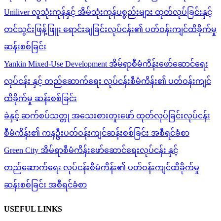
Uniliver လူသုံးကုန်နှင့် အိမ်သုံးကုန်ပစ္စည်းများ ထုတ်လုပ်ခြင်းနှင့်
တင်သွင်းဖြန့်ဖြူး ရောင်းချခြင်းလုပ်ငန်း၏ ပတ်ဝန်းကျင်ထိခိုက်မှု
ဆန်းစစ်ခြင်း
Yankin Mixed-Use Development အိမ်ရာစီမံကိန်းဖော်ဆောင်ရေး
လုပ်ငန်း နှင့် တည်ဆောက်ရေး လုပ်ငန်းစီမံကိန်း၏ ပတ်ဝန်းကျင်
ထိခိုက်မှု ဆန်းစစ်ခြင်း
ခဲနှင့် ဆက်စပ်သတ္တု အသေးစားတူးဖော် ထုတ်လုပ်ခြင်းလုပ်ငန်း
စီမံကိန်း၏ ကနဦးပတ်ဝန်းကျင်ဆန်းစစ်ခြင်း အစီရင်ခံစာ
Green City အိမ်ရာစီမံကိန်းဖော်ဆောင်ရေးလုပ်ငန်း နှင့်
တည်ဆောက်ရေး လုပ်ငန်းစီမံကိန်း၏ ပတ်ဝန်းကျင်ထိခိုက်မှု
ဆန်းစစ်ခြင်း အစီရင်ခံစာ
USEFUL LINKS