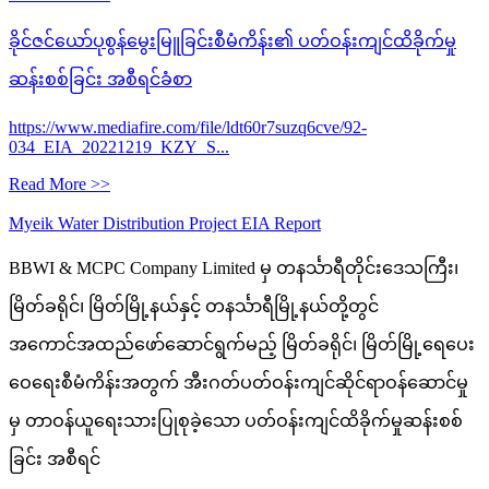
ခိုင်ဇင်ယော်ပုစွန်မွေးမြူခြင်းစီမံကိန်း၏ ပတ်ဝန်းကျင်ထိခိုက်မှု
ဆန်းစစ်ခြင်း အစီရင်ခံစာ
https://www.mediafire.com/file/ldt60r7suzq6cve/92-
034_EIA_20221219_KZY_S...
Read More >>
Myeik Water Distribution Project EIA Report
BBWI & MCPC Company Limited မှ တနင်္သာရီတိုင်းဒေသကြီး၊
မြိတ်ခရိုင်၊ မြိတ်မြို့နယ်နှင့် တနင်္သာရီမြို့နယ်တို့တွင်
အကောင်အထည်ဖော်ဆောင်ရွက်မည့် မြိတ်ခရိုင်၊ မြိတ်မြို့ရေပေး
ဝေရေးစီမံကိန်းအတွက် အီးဂတ်ပတ်ဝန်းကျင်ဆိုင်ရာဝန်ဆောင်မှု
မှ တာဝန်ယူရေးသားပြုစုခဲ့သော ပတ်ဝန်းကျင်ထိခိုက်မှုဆန်းစစ်
ခြင်း အစီရင်