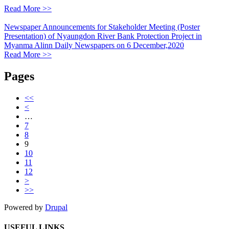
Read More >>
Newspaper Announcements for Stakeholder Meeting (Poster
Presentation) of Nyaungdon River Bank Protection Project in
Myanma Alinn Daily Newspapers on 6 December,2020
Read More >>
Pages
<<
<
…
7
8
9
10
11
12
>
>>
Powered by
Drupal
USEFUL LINKS