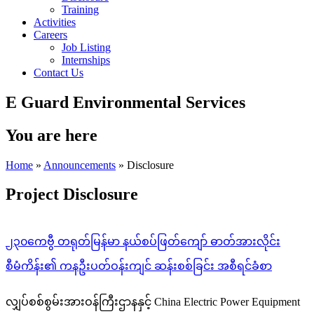
Training
Activities
Careers
Job Listing
Internships
Contact Us
E Guard Environmental Services
You are here
Home
»
Announcements
» Disclosure
Project Disclosure
၂၃၀ကေဗွီ တရုတ်မြန်မာ နယ်စပ်ဖြတ်ကျော် ဓာတ်အားလိုင်း
စီမံကိန်း၏ ကနဦးပတ်ဝန်းကျင် ဆန်းစစ်ခြင်း အစီရင်ခံစာ
လျှပ်စစ်စွမ်းအားဝန်ကြီးဌာနနှင့် China Electric Power Equipment